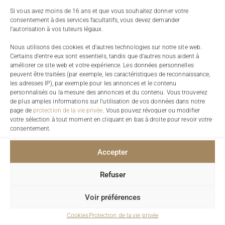
Si vous avez moins de 16 ans et que vous souhaitez donner votre
consentement à des services facultatifs, vous devez demander
l'autorisation à vos tuteurs légaux.
Nous utilisons des cookies et d'autres technologies sur notre site web.
Newsletter
Certains d'entre eux sont essentiels, tandis que d'autres nous aident à
améliorer ce site web et votre expérience. Les données personnelles
peuvent être traitées (par exemple, les caractéristiques de reconnaissance,
les adresses IP), par exemple pour les annonces et le contenu
personnalisés ou la mesure des annonces et du contenu. Vous trouverez
de plus amples informations sur l'utilisation de vos données dans notre
page de
protection de la vie privée
. Vous pouvez révoquer ou modifier
votre sélection à tout moment en cliquant en bas à droite pour revoir votre
Inscrivez-vous à notre Newsletter et restez informés de nos
nouveautés !
consentement.
Accepter
Refuser
Voir préférences
Cookies
Protection de la vie privée
S'INSCRIRE