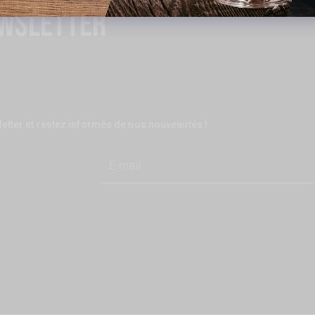
wsletter
etter et restez informés de nos nouveautés !