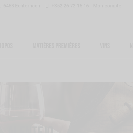
 L-6468 Echternach
+352 26 72 16 16​
Mon compte
ROPOS
MATIÈRES PREMIÈRES
VINS
N
Alentejo