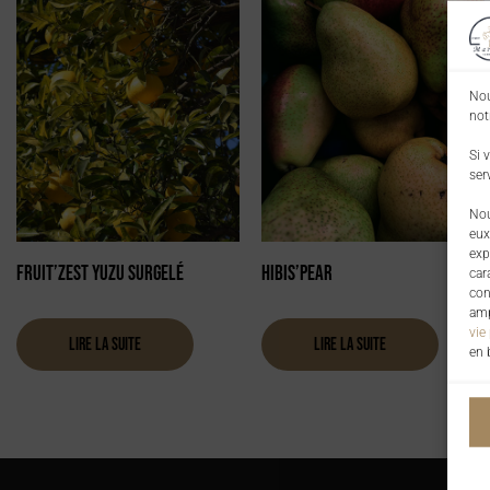
Nou
not
Si 
ser
Nou
eux
exp
Fruit’Zest Yuzu surgelé
Hibis’Pear
car
con
amp
vie
Lire la suite
Lire la suite
en 