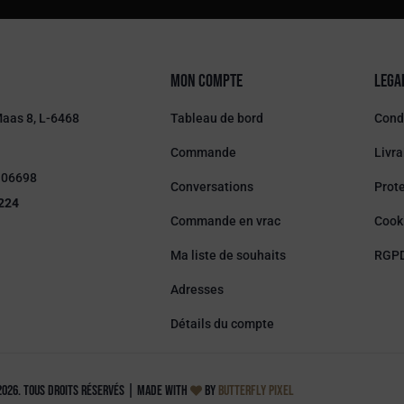
Mon compte
Lega
Maas 8, L-6468
Tableau de bord
Condi
Commande
Livra
106698
Conversations
Prote
224
Commande en vrac
Cook
Ma liste de souhaits
RGP
Adresses
Détails du compte
026. Tous droits réservés
|
made with
by
Butterfly Pixel