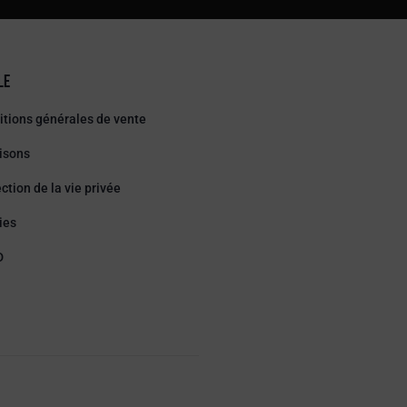
le
tions générales de vente
isons
ction de la vie privée
ies
D