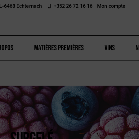
 L-6468 Echternach
+352 26 72 16 16​
Mon compte
ROPOS
MATIÈRES PREMIÈRES
VINS
N
Surgelé